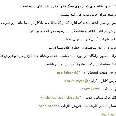
ه آثار و نشانه های که بر روی سنگ ها و صخره ها حکاکی شده است
ه هیچ عنوان حامل هدیه ها و گنج نیستند ،
س در نظر داشته باشید که آثاری که از گذشتگان به یادگار برای ما مانده رو تخریب ن
ر کل هر آثار ، علائم و نشانه گنج اشاره به محوطه خودش دارد
.
ا در شرکت آسان فلزیاب برای شما ،
زیزان آرزوی موفقیت در حفاری های شما داریم
.
رای مشاوره رایگان در مورد نماد صلیب ، علائم ونشانه های گنج و خرید و فروش فلز
ا کارشناسان شرکت آسان فلزیاب در تماس باشید.
درس صفحه اینستاگرام
:
@asanfelezyab
درس کانال تلگرام
:
@asanfelezyab
اتس آپ
:
۰۹۳۵۲۱۲۱۳۴۹
لگرام کارشناس علائم
:
@karshenas_asanfelezyab
ماره تماس کارشناسان فروش فلزیاب
:
۰۹۱۲۹۰۹۱۸۴۴
رید فلزیاب