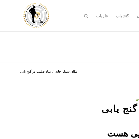
ی
گنج یاب
فلزیاب
مکان شما:
خانه
/
نماد صلیب در گنج یابی
بی
گنج یابی
ایی هست