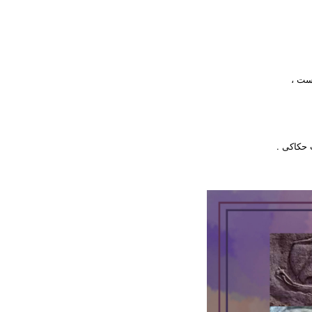
ست ،
حکاکی .