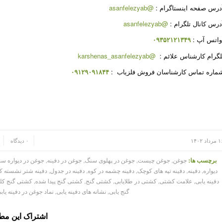
درس صفحه اینستاگرام
:
@asanfelezyab
درس کانال تلگرام
:
@asanfelezyab
اتس آپ
:
۰۹۳۵۲۱۲۱۳۴۹
لگرام کارشناس علائم
:
@karshenas_asanfelezyab
ماره تماس کارشناسان فروش فلزیاب
:
۰۹۱۲۹۰۹۱۸۴۴
/
/
داد ۱۴۰۲
۰ دیدگاه
برچسب ها:
جوغن
,
جوغن چیست
,
جوغن در پهلوی سنگ
,
جوغن در دفینه
,
جوغن در دیواره س
دیواره
,
دفینه
,
دفینه تپه های کوچک
,
دفینه چشمه در کوه
,
دفینه در جدول
,
دفینه شتر نشسته 
دفینه یابی
,
علامت کشتی
,
کشتی در طلایابی
,
کشتی گنج
,
کشتی گنج پیدا شده
,
کشتی گنج کلم
گنج یابی
,
نشانه های دفینه یابی
,
نماد جوغن در دفینه یاب
اشتراک این م