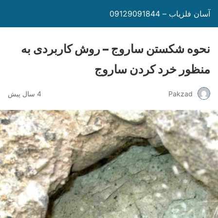
آسان فلزیاب – 09129091844
نحوه شکستن ساروج – روش کاربردی به
منظور خرد کردن ساروج
Pakzad
4 سال پیش