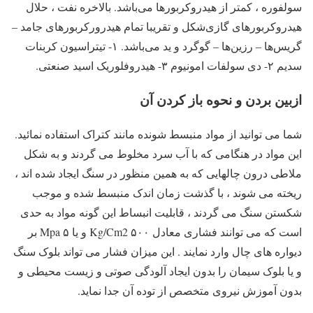
سولفوره ، کمتر از هیدروکربورها می‌باشد. بالاخره نفت ، حلال
هیدروکربورهای گازی‌شکل و تقریبا تمام هیدرورکربورهای جامد –
گریس‌ها – رزین‌ها – گوگرد و ید می‌باشد. ۱- تیتراسیون کربنات
سدیم ۲- دی سولفات امونیوم ۳- هیدروفلوریک اسید صنعتی.
ازبین بردن و نحوه باز کردن آن
شما می توانید از مواد منبسط شونده مانند کتراک استفاده نمائید.
این مواد در هنگامی که با آب سرد مخلوط می گردند و به شکل
ملاطی درون چالهایی که به همین منظور در سنگ ایجاد شده اند ،
ریخته می شوند ، با گذشت زمان اندک منبسط شده و موجب
شکستن سنگ می گردند ، قابلیت انبساط این گونه مواد به حدی
است که می توانند فشاری معادل ۵۰۰ Kg/Cm2 و یا ۵ Mpa بر
دیواره های چال وارد نمایند . این میزان فشار می تواند بلوک سنگ
و یا بلوک سیمان را بدون ایجاد آلودگی صوتی و زیست محیطی و
بدون آموزش نیروی متخصص از توده آن جدا نماید.