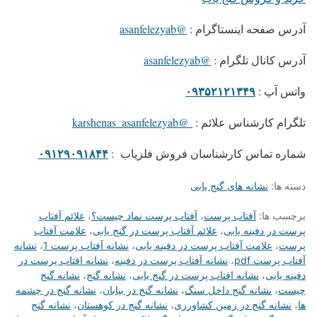
آدرس صفحه اینستاگرام :
@asanfelezyab
آدرس کانال تلگرام :
@asanfelezyab
۰۹۳۵۲۱۲۱۳۴۹
واتس آپ :
تلگرام کارشناس علائم :
@karshenas_asanfelezyab
۰۹۱۲۹۰۹۱۸۴۴
شماره تماس کارشناسان فروش فلزیاب :
دسته ها:
نشانه های گنج یابی
برچسب ها:
آفتاب پرست
،
آفتاب پرست نماد چیست؟
،
علائم آفتاب
پرست در دفینه یابی
،
علائم آفتاب پرست در گنج یابی
،
علامت آفتاب
پرست
،
علامت آفتاب پرست در دفینه یابی
،
نشانه آفتاب پرست 1
،
نشانه
آفتاب پرست pdf
،
نشانه آفتاب پرست در دفینه
،
نشانه افتاب پرست در
دفینه یابی
،
نشانه افتاب پرست در گنج یابی
،
نشانه گنج
،
نشانه گنج
چیست
،
نشانه گنج داخل سنگ
،
نشانه گنج در بیابان
،
نشانه گنج در چشمه
ها
،
نشانه گنج در زمین کشاورزی
،
نشانه گنج در کوهستان
،
نشانه گنج