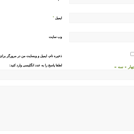
*
ایمیل
وب‌ سایت
ذخیره نام، ایمیل و وبسایت من در مرورگر برای
لطفا پاسخ را به عدد انگلیسی وارد کنید:
هار × سه =