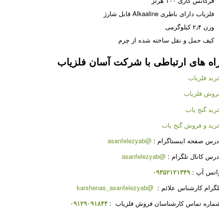
فرکانس کاری ۱۰۰ هرتز
فلزیاب دارای باطری Alkaaline قابل شارژ
وزن ۲٫۴ کیلوگرمی
کیف حمل و نقل ساخته شده از چرم
اه های ارتباطی با شرکت
آسان فلزیاب
رید فلزیاب
روش فلزیاب
رید گنج یاب
رید و فروش گنج یاب
درس صفحه اینستاگرام :
@asanfelezyab
درس کانال تلگرام :
@asanfelezyab
اتس آپ :
۰۹۳۵۲۱۲۱۳۴۹
لگرام کارشناس علائم :
@karshenas_asanfelezyab
ماره تماس کارشناسان فروش فلزیاب :
۰۹۱۲۹۰۹۱۸۴۴