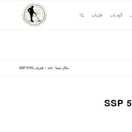
ی
گنج یاب
فلزیاب
مکان شما:
خانه
/
فلزیاب SSP 5100