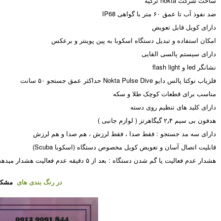
ساخت شرکت nokta ترکیه
ضد نفوذ آب تا عمق ۶۰ متر با گواهی IP68
دارای کویل قابل تعویض
امکان استفاده و تبدیل دستگاه اسکوبا به پین پوینتر و برعکس
دارای سیستم پالسی القایی
نشانگر led و flash light
فلزیاب نوکتا پالس دایو Nokta Pulse Dive حداکثر عمق جستجو ۵۰ سانت
مناسب برای قطعات کوچک طلا و سکه
دارای کلید های تنظیم روی دسته
هدفون بی سیم ۲٫۴ گیگاهرتز ( لوازم جانبی )
دارای سه مد جستجو : فقط صدا ، فقط لرزش ، هم صدا و هم لرزش
قابلیت اتصال آسان و تعویض کویل مخصوص دستگاه (اسکوبا Scuba)
هشدار عدم فعالیت یا گم شدن دستگاه : بعد از ۵ دقیقه عدم فعالیت هشدار میدهد.
در رنگ بندی های
مشک