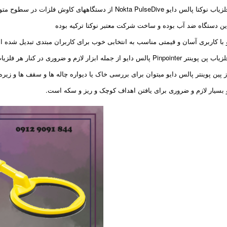
یاب نوکتا پالس دایو Nokta PulseDive از دستگاههای کاوش فلزات در سطوح متوسط است .
ین دستگاه ضد آب بوده و ساخت شرکت معتبر نوکتا ترکیه بوده
 با کاربری آسان و قیمتی مناسب به انتخابی خوب برای کاربران مبتدی تبدیل شده 
ب پن پوینتر Pinpointer پالس دایو از جمله ابزار لازم و ضروری در کنار هر فلزیاب پالسی یا وی ال اف است.
ز پین پوینتر پالس دایو میتوان برای بررسی خاک یا دیواره چاله ها و سقف ها و زیره
 بسیار لازم و ضروری برای یافتن اهداف کوچک و ریز و سکه است.