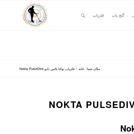
ی
گنج یاب
فلزیاب
مکان شما:
خانه
/
فلزیاب نوکتا پالس دایو Nokta PulseDive