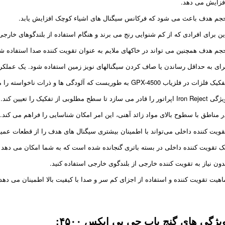
فزایش می دهد.
جم هدف باعث می شود که فرکانس سیگنال های اشیاء کوچک افزایش یابد.
ین برای افرادی که از کم شنوایی رنج می برند و هنگام استفاده از بلندگوهای خار
جم هدف همچنین می تواند در خاکهای ملایم به عنوان تقویت کننده صدا استفاده شو
رای به حداقل رساندن یا صاف کردن سیگنالهای نویز زمین استفاده شود. یک عملکرد
یک فلزات در فلزیاب GPX-4500 به طوریست که آلودگی ها و ذرات ناخواسته را می توان تشخیص داد.
Iron Rej اپراتور را قادر می سازد تا سطح مطلوبی از تفکیک را تعیین کند.
ر مناطق با سطوح بالای مواد زائد آهنی، این امر امکان شناسایی را فراهم می کند.
قویت کننده داخلی می‌تواند با اطمینان بیشتری سیگنال های هدف را از قطعات عمی
ک تقویت کننده داخلی در بسته باتری گنجانده شده است که به شما امکان می دهد
دون نیاز به تقویت کننده خارجی از بلندگوی خارجی استفاده کنید.
اهیت تقویت کننده و استفاده از اجزای کم سر و صدا با کیفیت بالا اطمینان می ده
یژگی های گنج یاب جی پی ایکس ۴۵۰۰: