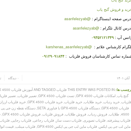
رید و فروش گنج یاب
درس صفحه اینستاگرام :
@asanfelezyab
درس کانال تلگرام :
@asanfelezyab
اتس آپ :
۰۹۳۵۲۱۲۱۳۴۹
لگرام کارشناس علائم :
@karshenas_asanfelezyab
ماره تماس کارشناسان فروش فلزیاب :
۰۹۱۲۹۰۹۱۸۴۴
/
/
۱۴۰
۰ دیدگاه
ت
رچسب ها:
THIS ENTRY WAS POSTED IN فلزیاب AND TAGGED آموزش فلزیاب GPX 4500
گنج یاب
,
امکانات فلزیاب GPX 4500
,
تست فلزیاب GPX 4500
,
تعمیر فلزیاب
,
تعمیر فلزیاب 4500
لزیاب
,
خرید ردیاب
,
خرید طلایاب
,
خرید فلزیاب
,
خرید فلزیاب GPX 4500
,
خرید فلزیاب ارزا
فلزیاب GPX-4500
,
دستگاه فلزیاب GPX-4500 با فناوری SETA
,
دستگاه نقطه زن جی پی ۷۰۰۰
4500
,
طلایاب
,
فروش ردیاب
,
فروش طلایاب
,
فروش فلزیاب
,
فروش فلزیاب GPX 4500
,
ف
فلزیاب پیشرفته
,
فلزیاب تصویری
,
فلزیاب دست ساز
,
فلزیاب رجاعی
,
فلزیاب رجایی
,
فلزیاب
ماین لب جی پی ایکس
,
فلزیاب ماین لب جی پی ایکس GPX-4500
,
فلزیاب مینلب
,
قیمت انوا