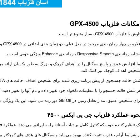
مکانات فلزیاب GPX-4500
ش با فلزیاب GPX-4500 بسیار متنوع تر است.
اوه بر چهار زمان بندی موجود در مدل قبلی، دو زمان بندی اضافی در GPX-4500 وجود دارد: Enhance و Sharp.
ه زمانبندی Responsive Smooth ، زمانبندی Enhance ویژگی خوبی است ،
ما افزایش عمق و پاسخ سیگنال را در اهداف کوچک و بزرگ به طور یکسان ارائه می
شخیص اهداف کوچک نیز کمک کند.
 حالت جستجوی از پیش برنامه ریزی شده برای تشخیص اهداف. حالت های Patch and Test A ، علاوه بر جستجوی عمومی و عمیق. می توانید
ر شش حالت جستجو را با تنظیمات دلخواه خود تغییر داده و نام آنها را تغییر دهید. گ
ی تشخیص عمیق، مدار تعادل زمین در GB Off دور زده می شود. این یک ویژگی مفید در خاکهای کمی معدنی یا اشباع از نمک است.
حوه عملکرد فلزیاب جی پی ایکس ۴۵۰۰
ک تنظیم کننده خوب که کنترل کامل بر ثبات آستانه را به اپراتور می دهد، عملکرد Stabilizer است
ر شرایط آرام ، قدرت تثبیت کننده بهبود می یابد و سیگنال های هدف های کوچکتر ب