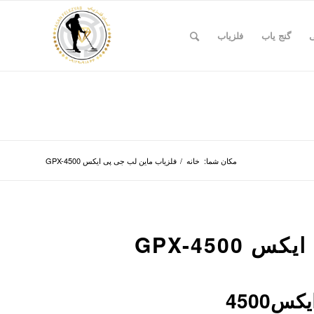
ی
گنج یاب
فلزیاب
مکان شما:
خانه
/
فلزیاب ماین لب جی پی ایکس GPX-4500
GPX-450