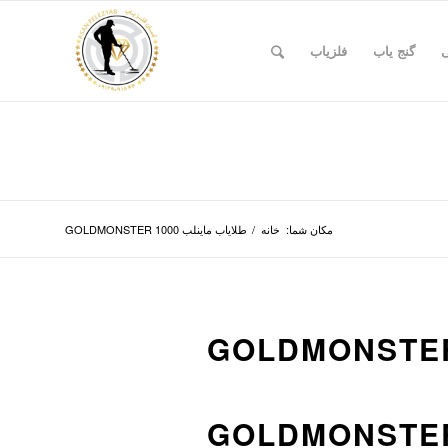
ی
گنج یاب
فلزیاب
مکان شما:
خانه
/
طلایاب ماینلب GOLDMONSTER 1000