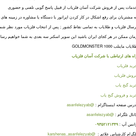
دمات پس از فروش شرکت آسان فلزیاب از قبیل پاسخ گویی تلفنی و حضوری
ه مشتریان برای رفع اشکال در کار کردن اپراتور با دستگاه یا مشاوره در زمینه های 
رسال فلزیاب و طلایاب به تمامی نقاط کشور ; پس از انتخاب فلزیاب مورد نظر شما
مان ممکن در هر کجای ایران باشید این سوپر اسکنر سه بعدی به شما خواهیم رسان
ایاب ماینلب GOLDMONSTER 1000
اه های ارتباطی با شرکت
آسان فلزیاب
رید فلزیاب
روش فلزیاب
رید گنج یاب
رید و فروش گنج یاب
درس صفحه اینستاگرام :
@asanfelezyab
انال تلگرام :
@asanfelezyab
اتس آپ :
۰۹۳۵۲۱۲۱۳۴۹
لگرام کارشناس علائم :
@karshenas_asanfelezyab