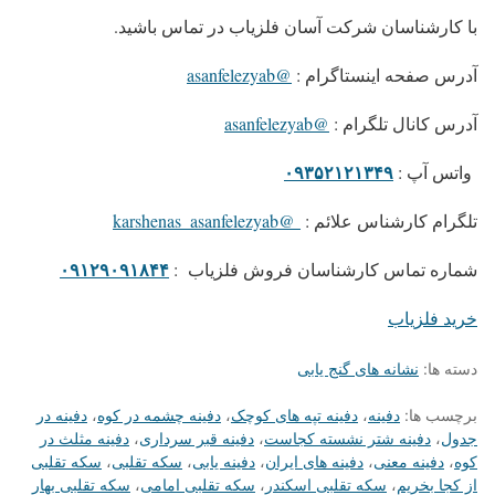
با کارشناسان شرکت آسان فلزیاب در تماس باشید.
آدرس صفحه اینستاگرام
:
@asanfelezyab
آدرس کانال تلگرام
:
@asanfelezyab
۰۹۳۵۲۱۲۱۳۴۹
واتس آپ
:
تلگرام کارشناس علائم
:
@karshenas_asanfelezyab
۰۹۱۲۹۰۹۱۸۴۴
شماره تماس کارشناسان فروش فلزیاب
:
خرید فلزیاب
دسته ها:
نشانه های گنج یابی
برچسب ها:
دفینه
،
دفینه تپه های کوچک
،
دفینه چشمه در کوه
،
دفینه در
جدول
،
دفینه شتر نشسته کجاست
،
دفینه قبر سرداری
،
دفینه مثلث در
کوه
،
دفینه معنی
،
دفینه های ایران
،
دفینه یابی
،
سکه تقلبی
،
سکه تقلبی
از کجا بخریم
،
سکه تقلبی اسکندر
،
سکه تقلبی امامی
،
سکه تقلبی بهار