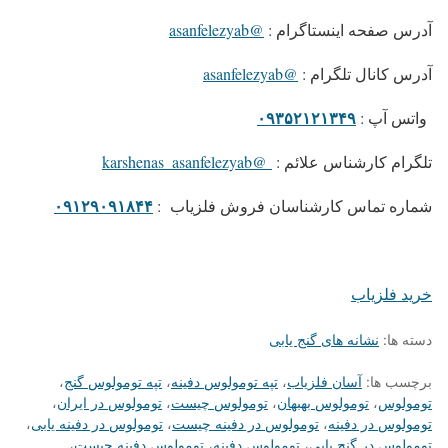
آدرس صفحه اینستاگرام
:
@asanfelezyab
آدرس کانال تلگرام
:
@asanfelezyab
۰۹۳۵۲۱۲۱۳۴۹
واتس آپ
:
تلگرام کارشناس علائم
:
@karshenas_asanfelezyab
۰۹۱۲۹۰۹۱۸۴۴
شماره تماس کارشناسان فروش فلزیاب
:
خرید فلزیاب
دسته ها:
نشانه های گنج یابی
برچسب ها:
آسان فلزیاب
،
تپه تومولوس دفینه
،
تپه تومولوس گنج
،
تومولوس
،
تومولوس بهبهان
،
تومولوس چیست
،
تومولوس در ایران
،
تومولوس در دفینه
،
تومولوس در دفینه چیست
،
تومولوس در دفینه یابی
،
تومولوس در گنج یابی
،
تومولوس دفینه
،
تومولوس دفینه چیست
،