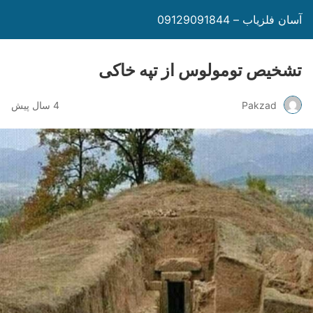
آسان فلزیاب – 09129091844
تشخیص تومولوس از تپه خاکی
Pakzad
4 سال پیش