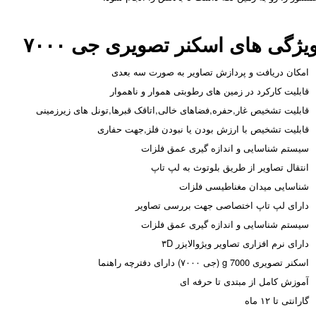
یژگی های اسکنر تصویری جی ۷۰۰۰
امکان دریافت و پردازش تصاویر به صورت سه بعدی
قابلیت کارکرد در زمین های رطوبتی هموار و ناهموار
قابلیت تشخیص غار,حفره,فضاهای خالی,اتاقک قبرها,تونل های زیرزمینی
قابلیت تشخیص با ارزش بودن یا نبودن فلز,جهت حفاری
سیستم شناسایی و اندازه گیری عمق فلزات
انتقال تصاویر از طریق بلوتوث به لپ تاپ
شناسایی میدان مغناطیسی فلزات
دارای لپ تاپ اختصاصی جهت بررسی تصاویر
سیستم شناسایی و اندازه گیری عمق فلزات
دارای نرم افزاری تصاویر ویژوالایزر ۳D
اسکنر تصویری g 7000 (جی ۷۰۰۰) دارای دفترچه راهنما
آموزش کامل از مبتدی تا حرفه ای
گارانتی تا ۱۲ ماه