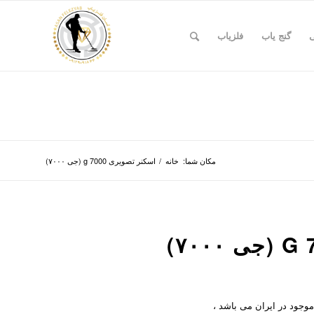
ی
گنج یاب
فلزیاب
مکان شما:
خانه
/
اسکنر تصویری g 7000 (جی ۷۰۰۰)