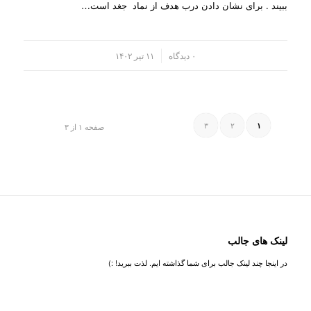
ببیند . برای نشان دادن درب هدف از نماد جغد است…
/
۰ دیدگاه
۱۱ تیر ۱۴۰۲
۳
۲
۱
صفحه ۱ از ۳
لینک های جالب
در اینجا چند لینک جالب برای شما گذاشته ایم. لذت ببرید! :)