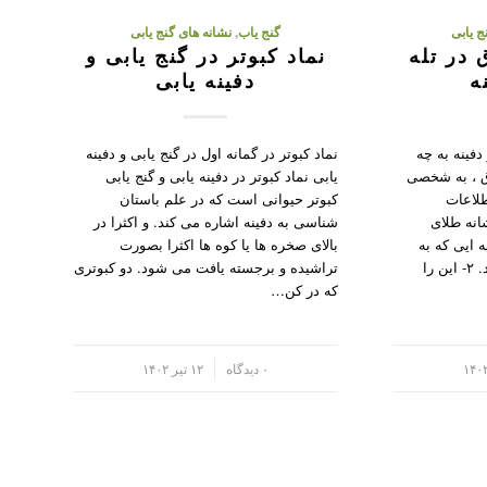
ج یابی
گنج یاب
,
نشانه های گنج یابی
 در تله
نماد کبوتر در گنج یابی و
ه
دفینه یابی
دفینه به چه
نماد کبوتر در گمانه اول در گنج یابی و دفینه
 ، به شخصی
یابی نماد کبوتر در دفینه یابی و گنج یابی
طلاعات
کبوتر حیوانی است که در علم باستان
. ۱- این نشانه طلای
شناسی به دفینه اشاره می کند. و اکثرا در
ه ایی که به
بالای صخره ها یا کوه ها اکثرا بصورت
مقدار زیاد انبار شده می باشد. ۲- این را
تراشیده و برجسته یافت می شود. دو کبوتری
که در کن…
/
۰ دیدگاه
۱۲ تیر ۱۴۰۲