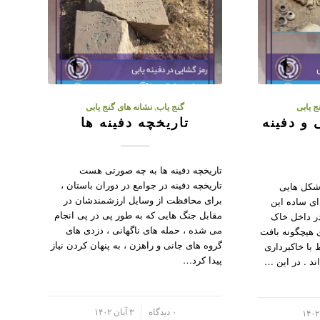
ج یابی
گنج یاب
,
نشانه های گنج یابی
 و دفینه
تاریخچه دفینه ها
تاریخچه دفینه ها به چه صورتی هست
تاریخچه دفینه در جوامع در دوران باستان ،
 شکل هایی
برای محافظت از وسایل ارزشمندشان در
ای ساده این
مقابل جنگ هایی که به طور پی در پی انجام
در داخل خاک
می شده ، حمله های ناگهانی ، دزدی های
 هیچگونه بافت
گروه های جانی و راهزن ، به پنهان کردن نیاز
با خاکبرداری
پیدا کرد…
ند . در این …
/
۰ دیدگاه
۳ آبان ۱۴۰۲