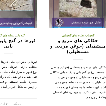
گنج یاب
,
نشانه های گنج یابی
گنج یاب
,
نشانه های گن
حکاکی های مربع و
قبرها در گنج یابی
ستطیلی (جوغن مربعی و
یابی
مستطیلی)
قبرها ی حفره‌ای ساده قبرها
مختلفی دارند ، قبرهای حفره 
کاکی های مربع و مستطیلی (جوغن مربعی
نوع قبور به طرز خیلی ساده 
 مستطیلی) در گنج یابی و دفینه یابی حکاکی
کنده شده، دفن شده که دارای
ای مربع و مستطیلی (جوغن مربعی و
معماری خاصی نیستند ، و فقط 
ستطیلی ) به طور حتم نشانه مقبره می
از زمین به شکل قبر در آمده ا
اشد. این نشانه ها به معنای گوردخمه ،
قبره اتاقی ، کلیسا و مهمترینشان احتمال
ینکه قبر زن هم…
/
۰ دیدگاه
۱۱ آبان ۱۴۰۲