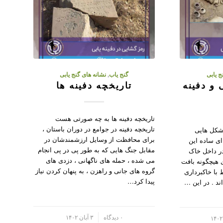
ج یابی
گنج یاب
,
نشانه های گنج یابی
 و دفینه
تاریخچه دفینه ها
تاریخچه دفینه ها به چه صورتی هست
تاریخچه دفینه در جوامع در دوران باستان ،
 شکل هایی
برای محافظت از وسایل ارزشمندشان در
ای ساده این
مقابل جنگ هایی که به طور پی در پی انجام
در داخل خاک
می شده ، حمله های ناگهانی ، دزدی های
 هیچگونه بافت
گروه های جانی و راهزن ، به پنهان کردن نیاز
با خاکبرداری
پیدا کرد…
ند . در این …
/
۰ دیدگاه
۳ آبان ۱۴۰۲