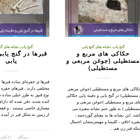
گنج یاب
,
نشانه های گنج یابی
گنج یاب
,
نشانه های گن
حکاکی های مربع و
قبرها در گنج یابی
ستطیلی (جوغن مربعی و
یابی
مستطیلی)
قبرها ی حفره‌ای ساده قبرها
مختلفی دارند ، قبرهای حفره 
کاکی های مربع و مستطیلی (جوغن مربعی
نوع قبور به طرز خیلی ساده 
 مستطیلی) در گنج یابی و دفینه یابی حکاکی
کنده شده، دفن شده که دارای
ای مربع و مستطیلی (جوغن مربعی و
معماری خاصی نیستند ، و فقط 
ستطیلی ) به طور حتم نشانه مقبره می
از زمین به شکل قبر در آمده ا
اشد. این نشانه ها به معنای گوردخمه ،
قبره اتاقی ، کلیسا و مهمترینشان احتمال
ینکه قبر زن هم…
/
۰ دیدگاه
۱۱ آبان ۱۴۰۲