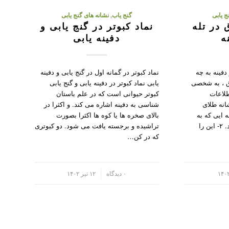
ج یابی
گنج یاب
,
نشانه های گنج یابی
 در تله
نماد کبوتر در گنج یابی و
ه
دفینه یابی
دفینه به چه
نماد کبوتر در گمانه اول در گنج یابی و دفینه
 ، به شخصی
یابی نماد کبوتر در دفینه یابی و گنج یابی
طلاعات
کبوتر حیوانی است که در علم باستان
. ۱- این نشانه طلای
شناسی به دفینه اشاره می کند. و اکثرا در
ه ایی که به
بالای صخره ها یا کوه ها اکثرا بصورت
مقدار زیاد انبار شده می باشد. ۲- این را
تراشیده و برجسته یافت می شود. دو کبوتری
که در کن…
/
۰ دیدگاه
۱۲ تیر ۱۴۰۲