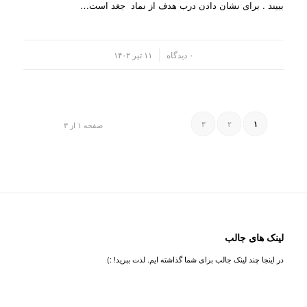
ببیند . برای نشان دادن درب هدف از نماد جغد است…
/
۰ دیدگاه
۱۱ تیر ۱۴۰۲
۳
۲
۱
صفحه ۱ از ۳
لینک های جالب
در اینجا چند لینک جالب برای شما گذاشته ایم. لذت ببرید! :)