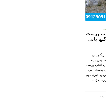
بی
تاب پرست
گنج یابی
در گنجیابی
د پس باید،
ن آفتاب پرست
لیه بحساب می
 وجود قبری مهم
ز زمان ع…