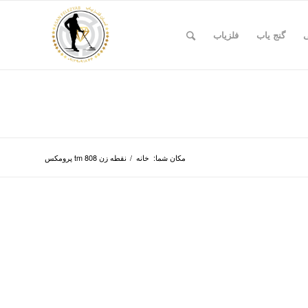
ی
گنج یاب
فلزیاب
مکان شما:
خانه
/
نقطه زن tm 808 پرومکس