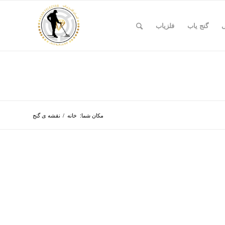
ی
گنج یاب
فلزیاب
مکان شما:
خانه
/
نقشه ی گنج