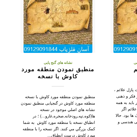
بی
نشانه های گنج یابی
م
منطبق نمودن منطقه مورد
کاوش با نسخه
پازل علائم ،
 فکر و ذهنی
منطبق نمودن منطقه مورد کاوش با نسخه
 باید به همه
منطقه مورد کاوش در گنجیابی منطبق نمودن
لائم اگر
نشانه هاي اصلي موجود در نسخه
ا بود. حالا
ها(کوه,تپه,رودخانه,صخره,غارو…) ؛ در
ی هندسی و
انطباق نسخه با منطقه مورد کاوش به شما
کمک بزرگي مي کنند. اگر نسخه را با منطقه
مورد کاوش درست انطباق…