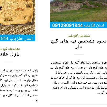
نشانه های گنج یابی
نحوه تشخیص تپه های گنج
دار
نشانه های گنج یا
پازل علائ
حوه تشخیص تپه های گنج دار نحوه تشخیص
په های گنج دار ؛ برخی از تپه های گنج دار تپه
پازل علائم به چه صورتی است 
ایی تنها و تک می باشند و به راحتی قابل
عزیزان کار گنج یابی به تمرکز
ناسایی هستند. این تپه ها که از خاک سرند
فعال نیازمند است . در این کار
ده و رسی ساخته شده اند اغلب در زمان
جوانب کار دقت کرد. در پازل ع
اسانیان بنا شده اند. و همگی دارای دفینه
اشکالی بر روی صخره ها سنگ ه
زرگی…
ممکن است این اشکال حیوان
غ…