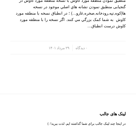
منطبق نمودن منطقه مورد کاوش با نسخه منطقه مورد کاوش در
گنجیابی منطبق نمودن نشانه هاي اصلي موجود در نسخه
ها(کوه,تپه,رودخانه,صخره,غارو…) ؛ در انطباق نسخه با منطقه مورد
کاوش به شما کمک بزرگي مي کنند. اگر نسخه را با منطقه مورد
کاوش درست انطباق…
/
۰ دیدگاه
۲۹ مرداد ۱۴۰۱
لینک های جالب
در اینجا چند لینک جالب برای شما گذاشته ایم. لذت ببرید! :)