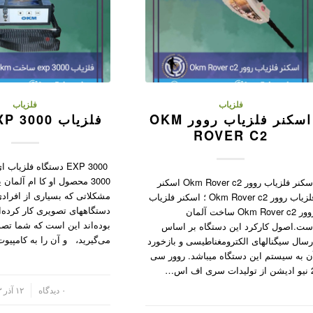
فلزیاب
فلزیاب
اسکنر فلزیاب روور OKM
فلزیاب OKM EXP 3000
ROVER C2
EXP 3000 دستگاه فلزی
3000 محصول او کا ام آلمان 
اسکنر فلزیاب روور Okm Rover c2 اسکنر
مشکلاتی که بسیاری از افرادی
فلزیاب روور Okm Rover c2 ؛ اسکنر فلزیاب
دستگاههای تصویری کار کرده‌ان
روور Okm Rover c2 ساخت آلمان
بوده‌اند این است که شما تصو
ست.اصول کارکرد این دستگاه بر اساس
می‌گیرید، و آن را به کامپیو
رسال سیگنالهای الکترومغناطیسی و بازخورد
ن به سیستم این دستگاه میباشد. روور سی
ت سری اف اس…
/
۰ دیدگاه
۱۲ آذر ۱۴۰۳