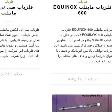
فلزیاب
فلزیاب
فلزیاب ماینلب EQUINOX
فلزیاب سی تی
600
ماینلب
فلزیاب ماینلب EQUINOX 600 فلزیاب
فلزیاب سی تی ایکس ماینلب
ماینلب EQUINOX 600 ؛ کمپانی فلزیاب
ایکس ماینلب ؛ بدون شک تمام
ماینلب Minelab واقع در استرالیا با فناوری
فعال در زمینه فلزیابی ، با ن
دید و عملکرد چند فرکانسی می باشد. این
لب آشنا هستند ، و نمونه های
لزیاب توانایی بالانس اتوماتیک و دستی با
های فلزیاب این شرکت را مور
نواع شرایط زمین و هدف های مختلف را
داده اند. زیرا شرکت مای…
ارد. عملکرد بسیا…
/
۰ دیدگاه
۱۹ آبان ۱۴۰۳
/
۰ دیدگاه
۲۱ آبان ۱۴۰۳