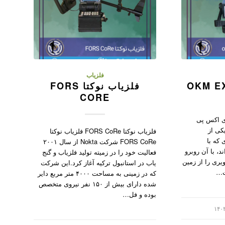
فلزیاب
فلزیاب نوکتا FORS
CORE
اب ای اکس پی
یکی از
فلزیاب نوکتا FORS CoRe فلزیاب نوکتا
 که با
FORS CoRe شرکت Nokta از سال ۲۰۰۱
د، با آن روبرو
فعالیت خود را در زمیته تولید فلزیاب و گنج
یری را از زمین
یاب در استانبول ترکیه آغاز کرد.این شرکت
‌ت…
که در زمینی به مساحت ۴۰۰۰ متر مربع دایر
شده دارای بیش از ۱۵۰ نفر نیروی متخصص
بوده و فل…