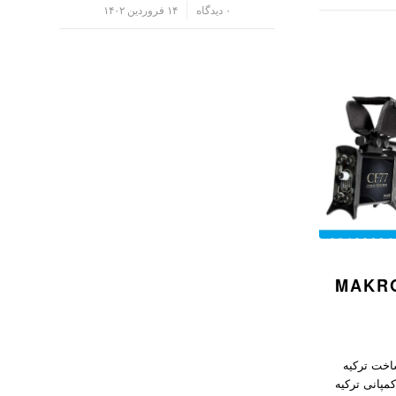
/
۰ دیدگاه
۱۴ فروردین ۱۴۰۲
یاب ماکرو MAKRO
 ماکرو Makro CF77 ساخت ترکیه
 ماکرو Makro CF77 ؛ کمپانی ترکیه