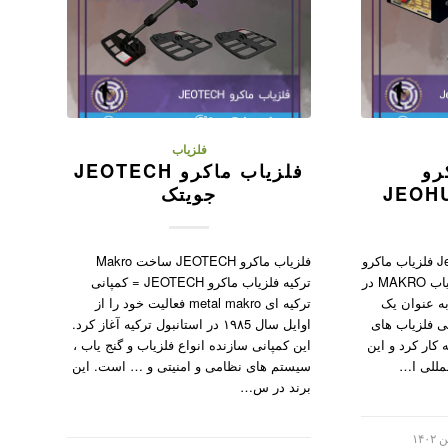
فلزیاب
رو
فلزیاب ماکرو JEOTECH
JEOH
جویتک
فلزیاب ماکرو Jeohunter Basic فلزیاب ماکرو
فلزیاب ماکرو JEOTECH ساخت Makro
Jeohunter Basic کمپانی فلزیاب MAKRO در
ترکیه فلزیاب ماکرو JEOTECH = کمپانی
انبول ترکیه از سال ۱۹۸۶ به عنوان یک
ترکیه ای metal makro فعالیت خود را از
ی فلزیاب های
اوایل سال ۱۹۸5 در استانبول ترکیه آغاز کرد.
کار کرد و این
این کمپانی سازنده انواع فلزیاب و گنج یاب ،
لی I…
سیستم های نظامی و امنیتی و … است. این
برند در س…