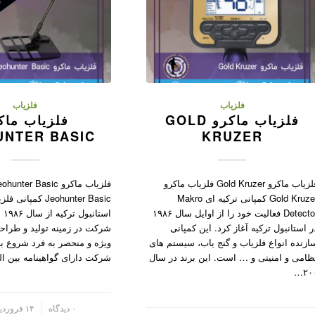
فلزیاب
فلزیاب
فلزیاب ماکرو GOLD
فلزیاب ماک
UNTER BASIC
KRUZER
فلزیاب ماکرو Gold Kruzer فلزیاب ماکرو
Gold Kruzer کمپانی ترکیه ای Makro
Detector فعالیت خود را از اوایل سال ۱۹۸۶
است
ر استانبول ترکیه آغاز کرد. این کمپانی
شرکت در زمینه تولید و طراح
ازنده انواع فلزیاب و گنج یاب، سیستم های
ویژه و منحصر به فرد شروع به 
ظامی و امنیتی و … است. این برند در سال
شرکت دارای گواهینامه بین المل
۲۰۰
/
۰ دیدگاه
۱۴ فروردین ۱۴۰۲