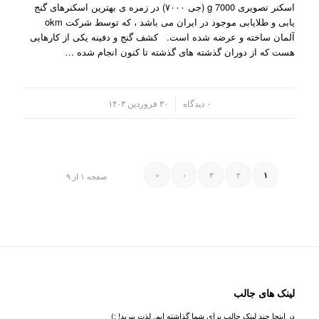
اسکنر تصویری g 7000 (جی ۷۰۰۰) در زمره ی بهترین اسکنرهای گنج
یابی و طلایابی موجود در ایران می باشد ، که توسط شرکت okm
آلمان ساخته و عرضه شده است. کشف گنج و دفینه یکی از کارهایی
هست که از دوران گذشته های گذشته تا کنون انجام شده …
/
۰ دیدگاه
۳۰ فروردین ۱۴۰۳
»
›
۳
۲
۱
صفحه ۱ از ۹
لینک های جالب
در اینجا چند لینک جالب برای شما گذاشته ایم. لذت ببرید! :)