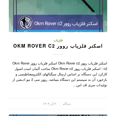
فلزیاب
اسکنر فلزیاب روور OKM ROVER C2
اسکنر فلزیاب روور Okm Rover c2 اسکنر فلزیاب روور Okm Rover
c2 ؛ اسکنر فلزیاب روور Okm Rover c2 ساخت آلمان است.اصول
کارکرد این دستگاه بر اساس ارسال سیگنالهای الکترومغناطیسی و
بازخورد آن به سیستم این دستگاه میباشد. روور سی 2 نیو ادیشن از
تولیدات سری اف اس…
/
۰ دیدگاه
۲۰ آذر ۱۴۰۳