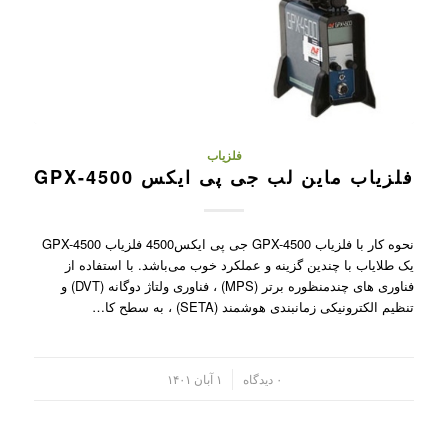
فلزیاب
فلزیاب ماین لب جی پی ایکس GPX-4500
نحوه کار با فلزیاب GPX-4500 جی پی ایکس4500 فلزیاب GPX-4500
یک طلایاب با چندین گزینه و عملکرد خوب می‌باشد. با استفاده از
فناوری های چندمنظوره برتر (MPS) ، فناوری ولتاژ دوگانه (DVT) و
تنظیم الکترونیکی زمانبندی هوشمند (SETA) ، به سطح کا…
/
۰ دیدگاه
۱ آبان ۱۴۰۱