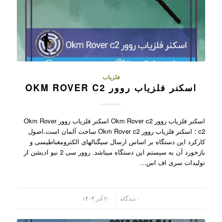
فلزیاب
اسکنر فلزیاب روور OKM ROVER C2
اسکنر فلزیاب روور Okm Rover c2 اسکنر فلزیاب روور Okm Rover
c2 ؛ اسکنر فلزیاب روور Okm Rover c2 ساخت آلمان است.اصول
کارکرد این دستگاه بر اساس ارسال سیگنالهای الکترومغناطیسی و
بازخورد آن به سیستم این دستگاه میباشد. روور سی 2 نیو ادیشن از
تولیدات سری اف اس…
/
۰ دیدگاه
۲۰ آذر ۱۴۰۳