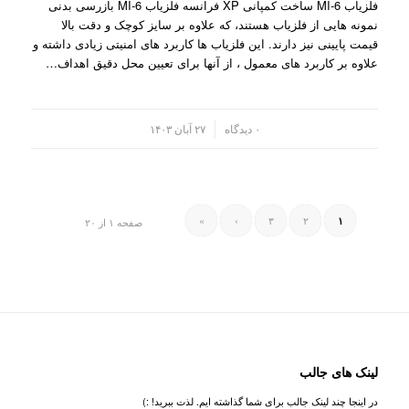
فلزیاب MI-6 ساخت کمپانی XP فرانسه فلزیاب MI-6 بازرسی بدنی
نمونه هایی از فلزیاب هستند، که علاوه بر سایز کوچک و دقت بالا
قیمت پایینی نیز دارند. این فلزیاب ها کاربرد های امنیتی زیادی داشته و
علاوه بر کاربرد های معمول ، از آنها برای تعیین محل دقیق اهداف…
/
۰ دیدگاه
۲۷ آبان ۱۴۰۳
»
›
۳
۲
۱
صفحه ۱ از ۲۰
لینک های جالب
در اینجا چند لینک جالب برای شما گذاشته ایم. لذت ببرید! :)