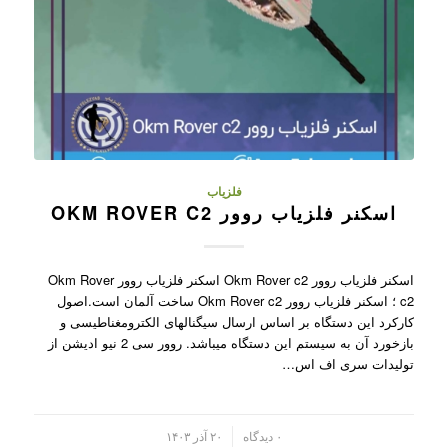
فلزیاب
اسکنر فلزیاب روور OKM ROVER C2
اسکنر فلزیاب روور Okm Rover c2 اسکنر فلزیاب روور Okm Rover
c2 ؛ اسکنر فلزیاب روور Okm Rover c2 ساخت آلمان است.اصول
کارکرد این دستگاه بر اساس ارسال سیگنالهای الکترومغناطیسی و
بازخورد آن به سیستم این دستگاه میباشد. روور سی 2 نیو ادیشن از
تولیدات سری اف اس…
/
۰ دیدگاه
۲۰ آذر ۱۴۰۳