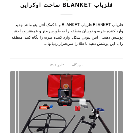
فلزیاب BLANKET ساخت اوکراین
فلزیاب BLANKET فلزیاب BLANKET و با کمک آنتن پتو مانند جديد
وارد کننده ضربه و نوسان منطقه را به طورسريعتر و عميقتر و راحتتر
پوشش دهيد. آنتن پتويي شکل وارد کننده ضربه را نگاه کنيد. منطقه
را با اين پوشش دهيد تا طلا را سريعتراز رديابها…
/
۰ دیدگاه
۲۰ آذر ۱۴۰۱