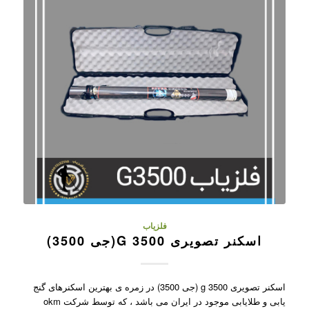
فلزیاب
اسکنر تصویری G 3500(جی 3500)
اسکنر تصویری g 3500 (جی 3500) در زمره ی بهترین اسکنرهای گنج
یابی و طلایابی موجود در ایران می باشد ، که توسط شرکت okm