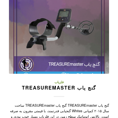
فلزیاب
گنج یاب TREASUREMASTER
گنج یاب TREASUREmaster گنج یاب TREASUREmaster ساخت
سال ۲۰۱۵ کمپانی Whites گنجیابی قدرتمند، با قیمتی مقرون به صرفه
است. بالانس اتوماتیک سطح زمین در این فلزیاب بسیار خوب بوده، و