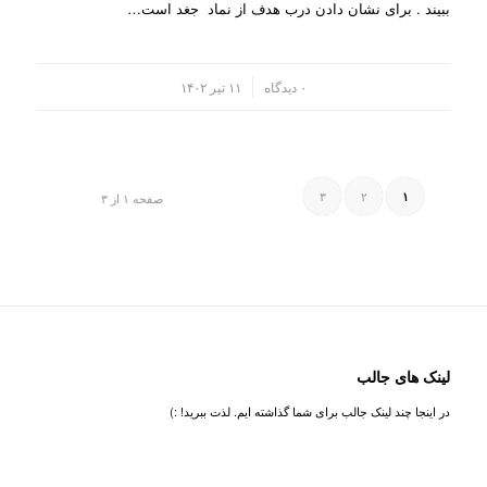
ببیند . برای نشان دادن درب هدف از نماد جغد است…
/
۰ دیدگاه
۱۱ تیر ۱۴۰۲
۳
۲
۱
صفحه ۱ از ۳
لینک های جالب
در اینجا چند لینک جالب برای شما گذاشته ایم. لذت ببرید! :)