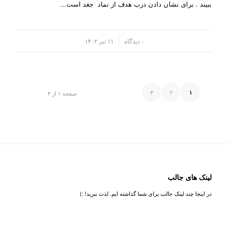
ببیند . برای نشان دادن درب هدف از نماد جغد است…
/
۰ دیدگاه
۱۱ تیر ۱۴۰۲
۳
۲
۱
صفحه ۱ از ۳
لینک های جالب
در اینجا چند لینک جالب برای شما گذاشته ایم. لذت ببرید! :)