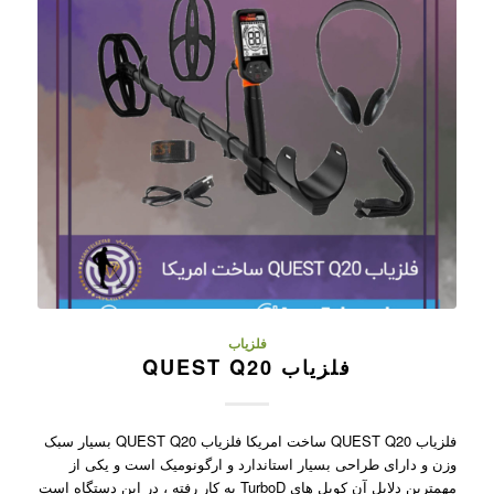
فلزیاب
فلزیاب QUEST Q20
فلزیاب QUEST Q20 ساخت امریکا فلزیاب QUEST Q20 بسیار سبک
وزن و دارای طراحی بسیار استاندارد و ارگونومیک است و یکی از
مهمترین دلایل آن کویل های TurboD به کار رفته ، در این دستگاه است