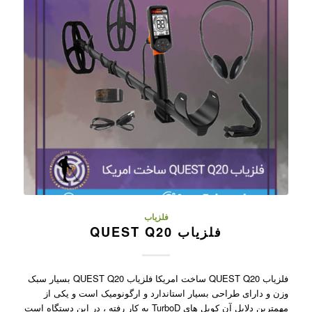
فلزیاب
فلزیاب QUEST Q20
فلزیاب QUEST Q20 ساخت امریکا فلزیاب QUEST Q20 بسیار سبک
وزن و دارای طراحی بسیار استاندارد و ارگونومیک است و یکی از
مهمترین دلایل آن کویل های TurboD به کار رفته ، در این دستگاه است