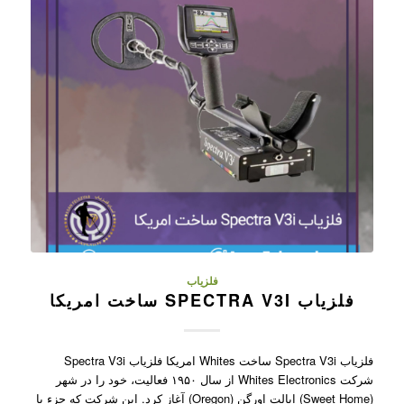
فلزیاب
فلزیاب SPECTRA V3I ساخت امریکا
فلزیاب Spectra V3i ساخت Whites امریکا فلزیاب Spectra V3i
شرکت Whites Electronics از سال ۱۹۵۰ فعالیت، خود را در شهر
(Sweet Home) ایالت اورگن (Oregon) آغاز کرد. این شرکت که جزء با