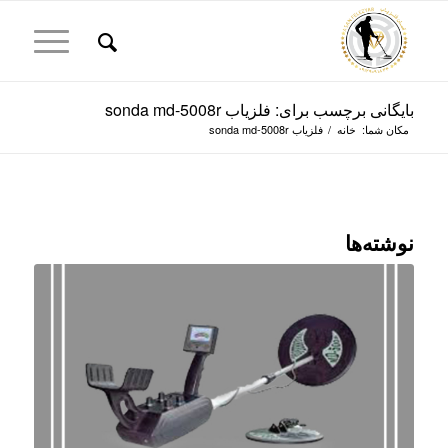
بایگانی برچسب برای: فلزیاب sonda md-5008r
مکان شما:
خانه
/
فلزیاب sonda md-5008r
نوشته‌ها