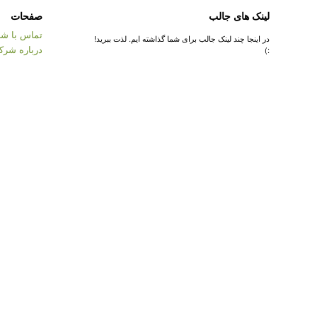
لینک های جالب
صفحات
تماس با شر
در اینجا چند لینک جالب برای شما گذاشته ایم. لذت ببرید!
درباره شرک
:)