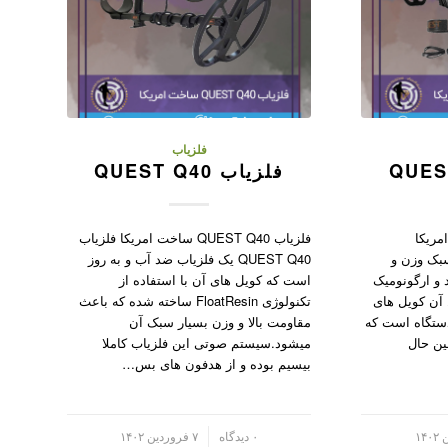
فلزیاب
فلزیاب QUEST Q40
 ساخت امریکا
فلزیاب QUEST Q40 ساخت امریکا فلزیاب
QU بسیار سبک وزن و
QUEST Q40 یک فلزیاب ضد آب و به روز
 و ارگونومیک
است که کویل های آن با استفاده از
 آن کویل های
تکنولوژی FloatResin ساخته شده که باعث
این دستگاه است که
مقاومت بالا و وزن بسیار سبک آن
ین حال
میشود.سیستم صوتی این فلزیاب کاملا
بیسیم بوده و از هدفون های بس…
/
۰ دیدگاه
۷ فروردین ۱۴۰۲