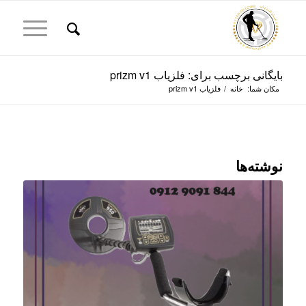
بایگانی برچسب برای: فلزیاب prizm v1
مکان شما:
خانه
/
فلزیاب prizm v1
نوشته‌ها