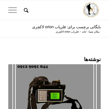
بایگانی برچسب برای: فلزیاب orion لاکچری
مکان شما:
خانه
/
فلزیاب orion لاکچری
نوشته‌ها