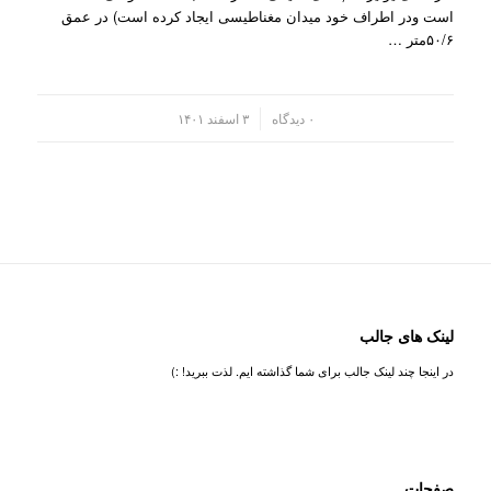
است ودر اطراف خود میدان مغناطیسی ایجاد کرده است) در عمق
۵۰/۶متر …
/
۰ دیدگاه
۳ اسفند ۱۴۰۱
لینک های جالب
در اینجا چند لینک جالب برای شما گذاشته ایم. لذت ببرید! :)
صفحات