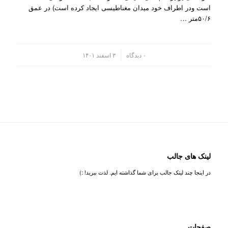
است ودر اطراف خود میدان مغناطیسی ایجاد کرده است) در عمق
۵۰/۶متر …
/
۰ دیدگاه
۳ اسفند ۱۴۰۱
لینک های جالب
در اینجا چند لینک جالب برای شما گذاشته ایم. لذت ببرید! :)
صفحات