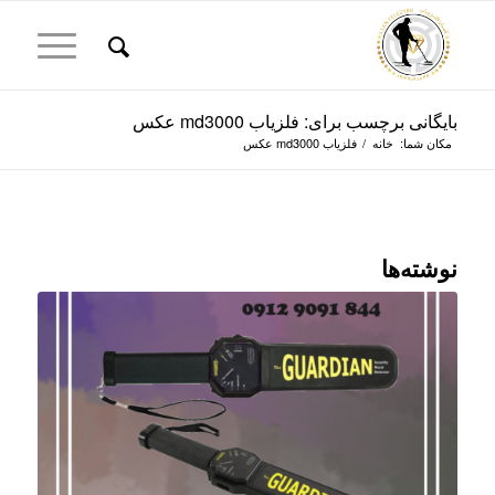
بایگانی برچسب برای: فلزیاب md3000 عکس
مکان شما:
خانه
/
فلزیاب md3000 عکس
نوشته‌ها