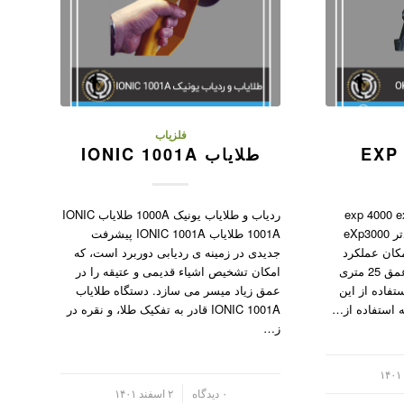
فلزیاب
طلایاب IONIC 1001A
 ای ایکس پی ۴۰۰۰ exp 4000 exp
ردیاب و طلایاب یونیک 1000A طلایاب IONIC
فلزیاب این دستگاه مدل جدیدتر eXp3000
1001A طلایاب IONIC 1001A پیشرفت
کان عملکرد
جدیدی در زمینه ی ردیابی دوربرد است، که
دقیق با وضوح فوق‌العاده، تا عمق 25 متری
امکان تشخیص اشیاء قدیمی و عتیقه را در
تفاده از این
عمق زیاد میسر می سازد. دستگاه طلایاب
ه استفاده از…
IONIC 1001A قادر به تفکیک طلا، و نقره در
ز…
/
۰ دیدگاه
۲ اسفند ۱۴۰۱