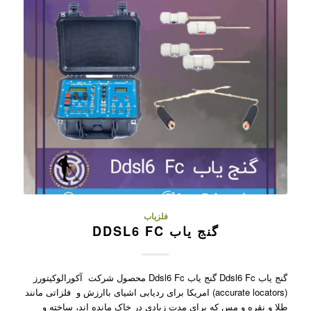
فلزیاب
گنج یاب DDSL6 FC
گنج یاب Ddsl6 Fc گنج یاب Ddsl6 Fc محصول شرکت آکورالوکیتورز
(accurate locators) امریکا برای ردیابی اشیای باارزش و فلزاتی مانند
طلا و نقره و مس که برای مدت زیادی در خاک مانده اند، ساخته و