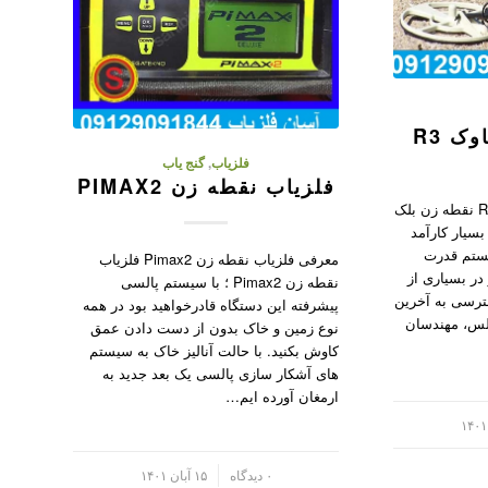
ک R3
فلزیاب
,
گنج یاب
فلزیاب نقطه زن PIMAX2
معرفی نقطه زن بلک هاوک R3 نقطه زن بلک
ی بسیار کارآمد
یستم قدرت
معرفی فلزیاب نقطه زن Pimax2 فلزیاب
در بسیاری از
نقطه زن Pimax2 ؛ با سیستم پالسی
ترسی به آخرین
پیشرفته این دستگاه قادرخواهید بود در همه
الس، مهندسان
نوع زمین و خاک بدون از دست دادن عمق
کاوش بکنید. با حالت آنالیز خاک به سیستم
های آشکار سازی پالسی یک بعد جدید به
ارمغان آورده ایم…
/
۰ دیدگاه
۱۵ آبان ۱۴۰۱