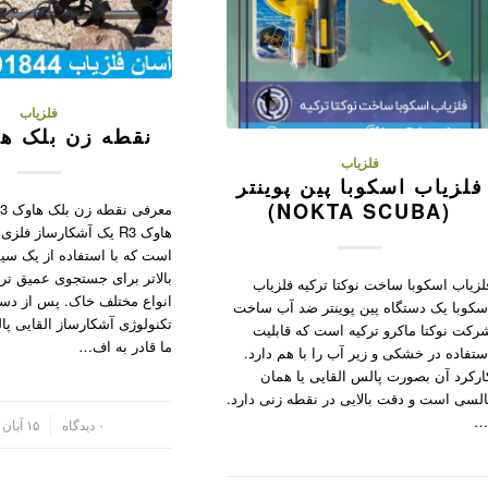
فلزیاب
نقطه زن بلک هاو
فلزیاب
فلزیاب اسکوبا پین پوینتر
(NOKTA SCUBA)
هاوک R3 یک آشکارساز فلز
است که با استفاده از یک س
بالاتر برای جستجوی عمیق تر 
لزیاب اسکوبا ساخت نوکتا ترکیه فلزیاب
انواع مختلف خاک. پس از دس
سکوبا یک دستگاه پین پوینتر ضد آب ساخت
تکنولوژی آشکارساز القایی پ
رکت نوکتا ماکرو ترکیه است که قابلیت
ما قادر به اف…
ستفاده در خشکی و زیر آب را با هم دارد.
ارکرد آن بصورت پالس القایی یا همان
السی است و دقت بالایی در نقطه زنی دارد.
…
/
۰ دیدگاه
۱۵ آبان ۱۴۰۱