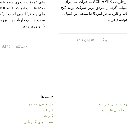
در فلزیاب ACE APEX به جرأت می توان
های عمیق و مدفون شده با فل
مپانی گرت را موفق ترین شرکت تولید گنج
اب و فلزیاب در امریکا دانست. این کمپانی
های چند فرکانسی است. ترکی
وشنام در…
متعدد در یک فلزیاب و با بهره 
تکنولوژی جدی…
/
۰ دیدگاه
۱۵ آبان ۱۴۰۱
/
۰ دیدگاه
۱۵ آبان ۱۴۰۱
دسته ها
کت آسان فلزیاب
دسته‌بندی نشده
ت آسان فلزیاب
فلزیاب
گنج یاب
نشانه های گنج یابی