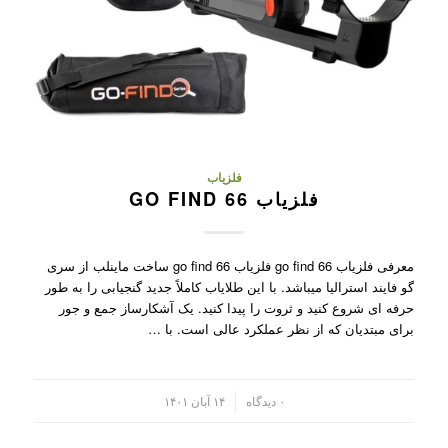
فلزیاب
فلزیاب GO FIND 66
معرفی فلزیاب go find 66 فلزیاب go find 66 ساخت ماینلب از سری
گو فایند استرالیا میباشد. با این طلایاب کاملاً جدید گنجیابی را به طور
حرفه ای شروع کنید و ثروت را پیدا کنید. یک آشکارساز جمع و جور
برای مبتدیان که از نظر عملکرد عالی است. با …
/
۰ دیدگاه
۱۴ آبان ۱۴۰۱