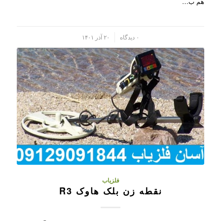
هم ب…
/
۰ دیدگاه
۲۰ آذر ۱۴۰۱
فلزیاب
نقطه زن بلک هاوک R3