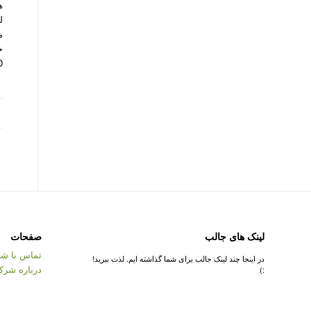
ه
ل
م
خ
LED د
لینک های جالب
صفحات
تماس با شر
در اینجا چند لینک جالب برای شما گذاشته ایم. لذت ببرید!
درباره شرک
:)