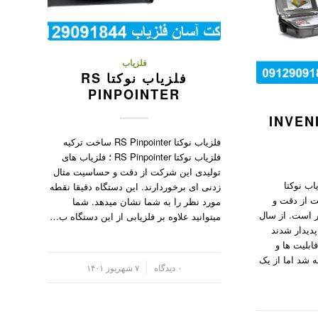
فلزیاب
فلزیاب نوکتا RS
PINPOINTER
ب نوکتا INVENIO
فلزیاب نوکتا RS Pinpointer ساخت ترکیه
فلزیاب نوکتا RS Pinpointer ؛ فلزیاب های
تولیدی این شرکت از دقت و حساسیت مثال
 Invenio Pro فلزیاب نوکتا
زدنی ای برخوردارند. این دستگاه دقیقا نقطه
 شرکت از دقت و
مورد نظر را به شما نشان میدهد. شما
 است. از سال
میتوانید علاوه بر فلزیابی از این دستگاه ب…
 پدیدار شدند
ابلیت ها و
ه شد اما از یک
/
۰ دیدگاه
۷ شهریور ۱۴۰۱