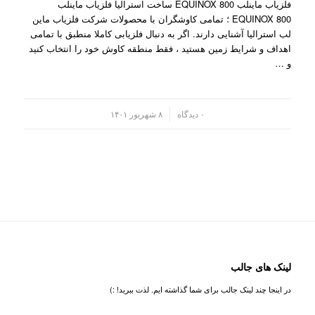
فلزیاب ماینلب EQUINOX 800 ساخت استرالیا فلزیاب ماینلب
EQUINOX 800 ؛ تمامی کاوشگران با محصولات شرکت فلزیاب ماین
لب استرالیا آشنایی دارند. اگر به دنبال فلزیابی کاملا منطبق با تمامی
اهداف و شرایط زمین هستید ، فقط منطقه کاوش خود را انتخاب کنید
و …
/
۰ دیدگاه
۸ شهریور ۱۴۰۱
لینک های جالب
در اینجا چند لینک جالب برای شما گذاشته ایم. لذت ببرید! :)