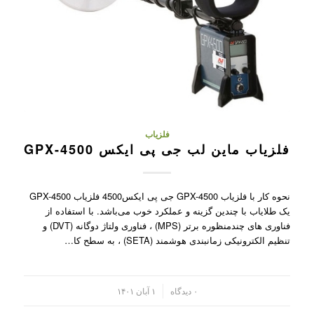
فلزیاب
فلزیاب ماین لب جی پی ایکس GPX-4500
نحوه کار با فلزیاب GPX-4500 جی پی ایکس4500 فلزیاب GPX-4500
یک طلایاب با چندین گزینه و عملکرد خوب می‌باشد. با استفاده از
فناوری های چندمنظوره برتر (MPS) ، فناوری ولتاژ دوگانه (DVT) و
تنظیم الکترونیکی زمانبندی هوشمند (SETA) ، به سطح کا…
/
۰ دیدگاه
۱ آبان ۱۴۰۱