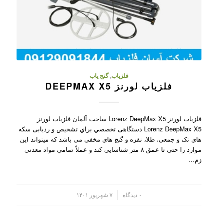
فلزیاب
,
گنج یاب
فلزیاب لورنز DEEPMAX X5
فلزیاب لورنز Lorenz DeepMax X5 ساخت آلمان فلزیاب لورنز
Lorenz DeepMax X5 دستگاهی تخصصي براي تشخیص و ردیابی سکه
هاي تک و جمعی، طلا، نقره و گنج هاي مخفی می باشد که میتواند این
موارد را حتی تا عمق ۸ متر شناسایی کند و عملاً تمامي مواد معدني
زم…
/
۰ دیدگاه
۷ شهریور ۱۴۰۱