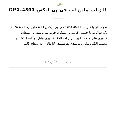
فلزیاب
فلزیاب ماین لب جی پی ایکس GPX-4500
نحوه کار با فلزیاب GPX-4500 جی پی ایکس4500 فلزیاب GPX-4500
یک طلایاب با چندین گزینه و عملکرد خوب می‌باشد. با استفاده از
فناوری های چندمنظوره برتر (MPS) ، فناوری ولتاژ دوگانه (DVT) و
تنظیم الکترونیکی زمانبندی هوشمند (SETA) ، به سطح کا…
/
۰ دیدگاه
۱ آبان ۱۴۰۱