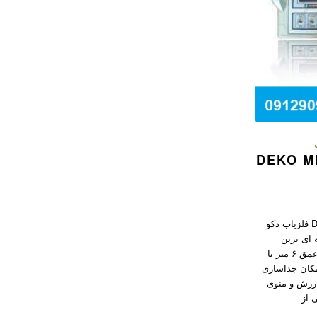
کو DEKO MINER
فلزیاب دکو DEKO MINER X2 فلزیاب دکو
ز حرفه ای ترین
سیستم آنالیز خاک و زمین تا عمق ۶ متر با
مکان جداسازی
ارزش و منوی
 از