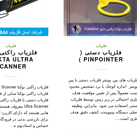
فلزیاب
فلزیاب
فلزیاب دستی (
فلزیاب راکتی 
KTA ULTRA
PINPOINTER )
CANNER
لزیاب های پین پوینتر فلزیاب دستی یا پین
وینتر اندازه کوچک با برد تشخیص محدود
فلزیاب راکتی نوکتا
ست معمولاً پس از تعیین موقعیت هدف
فلزیاب راکتی نوکتا مدلی از فل
لزی احتمالی در زیر زمین توسط فلزیاب
نتی استفاده می شود. بنابراین، وظیفه
Ultra Scanner معروف 
صلی دستگاه پینپوینت، کشف دقیق هدف
هایی هستند که دارای کاربرد ا
لزی است.…
برای بازرسی بدنی در فرودگاه
حساس و استادیوم ه…