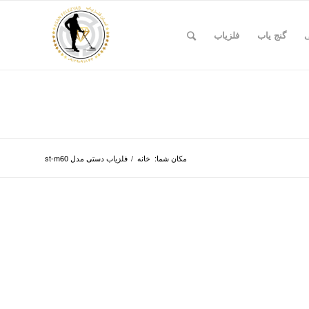
ی
گنج یاب
فلزیاب
مکان شما:
خانه
/
فلزیاب دستی مدل st-m60